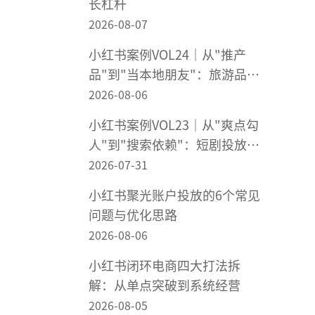
长杠杆
2026-08-07
小红书案例VOL24｜从"推产
品"到"当本地朋友"：旅游品牌
在小红书"被想起来"
2026-08-06
小红书案例VOL23｜从"爽点勾
人"到"搜索依赖"：短剧投放不
该靠赌爆款
2026-07-31
小红书聚光账户投放的6个常见
问题与优化思路
2026-08-06
小红书闭环电商四大打法拆
解：从单点突破到系统经营
2026-08-05