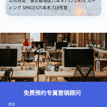
公司地址：東京都港区六本木7-12-2 R7ビルデ
ィング SPACES六本木 718号室
免费预约专属营销顾问
*
姓名