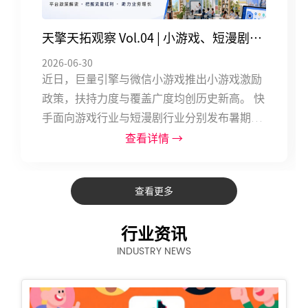
理团队年轻化，把钱花到ROE最...
天擎天拓观察 Vol.04 | 小游戏、短漫剧、
2026-06-30
教育赛道近期广告平台激励政策
近日，巨量引擎与微信小游戏推出小游戏激励
政策，扶持力度与覆盖广度均创历史新高。 快
手面向游戏行业与短漫剧行业分别发布暑期冲
量指南，从流量预估、基建配比到政策扶持全
查看详情 →
面加码。 腾讯广告针对少儿及图书赛道推出暑
期冲量返货政策。 三大平台在小游戏、短漫
查看更多
剧、教育等多个赛道同步发力，标志着“精细
化投放+内容经营+跨端布局”的综合能力成为
行业资讯
广告主下半年的命题。 对于广告主和开发者而
INDUSTRY NEWS
言，能否快速读懂各平台政策风向、精准卡位
激励节点，将直接决定暑期及下半年的增长空
间。 一、 巨量引擎 发布账号：巨量引擎营销