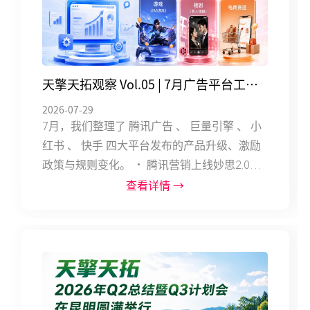
天擎天拓观察 Vol.05 | 7月广告平台工具
2026-07-29
升级及游戏、短剧、电商赛道激励政策
7月，我们整理了 腾讯广告 、 巨量引擎 、 小
红书 、 快手 四大平台发布的产品升级、激励
政策与规则变化。 • 腾讯营销上线妙思2.0和
Delta Box买变联动激励； • 巨量引擎智投星
查看详情 →
更新、抖音短剧创作者中心上线、AI侵权治理
同步推进； • 小红书千帆与聚光双线升级；
• 快手电商启动Q3星耀计划。 以下是具体政
策汇总—— 01 腾讯广告 1.1 妙思平台2.0全面
升级 发布账号：腾讯营销 发布日期：2026 年
7 月 1 日 原文链接： 妙思平台2.0全面升级！