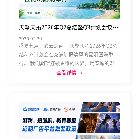
打通营销链路，灵感到落...
天擎天拓2026年Q2总结暨Q3计划会议在
2026-07-20
昆明圆满举行
盛夏七月，彩云之南。 天擎天拓2026年Q2总
结&Q3计划会在充满旷野清风的昆明圆满举
行。 我们期望打破思维的边界，用春城的温润
治愈疲惫，用彩云的变幻激发全新的AI创意灵
查看详情 →
感。 01战略破局，智启新程 这次会上有个挺
明显的改变——每个管理层汇报时都用上了
AI，比如数据图表自动生成、排版智能优化等
等。 AI已经不是摆着看的噱头，而是实实在在
用进日常工作里了。 集团总经理Cyril肯定了大
家在Q2取得的各项成绩。 Q3的核心动作很明
确：强化各业务部服务力与协同机制，推动管