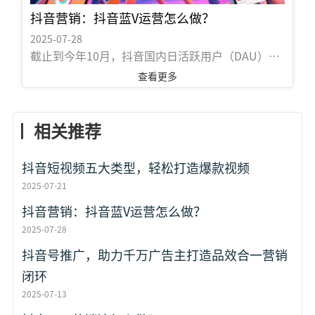
流量，就不能固守陈规，是时候跟着小编玩抖音信
抖音营销：抖音蓝V运营怎么做？
息流 视频广告 的新花样了！ 以下是小编总结的五
2025-07-28
种视频制...
截止到今年10月，抖音国内日活跃用户（DAU）已
经突破2亿，月活跃用户（MAU）突破了4亿。 与在
查看更多
C端用户高速增长的同时，抖音在B端一年多的商业
化的进展也毫不逊色，继9月3日上线广告产品星图
丨 相关推荐
之后，近日抖音也首次公布了其为企业营销所要打
造的蓝V生态。 购物车、快闪店、POI、小程序、小
抖音短视频五大类型，轻松打造爆款视频
橱窗、私信系统….等新鲜的抖音蓝V的扩展的功能
2025-07-21
让人应接不暇。由图文时代往视频时代转移的今
抖音营销：抖音蓝V运营怎么做？
天，企业营销的阵地也会随着转变，抖音势必会成
2025-07-28
为引领企业营销的变化，抖音蓝V变得越来越不可或
缺，但企业蓝V到底如何进行运营无疑成为...
抖音号推广，助力千万广告主打造品效合一营销
闭环
2025-07-13