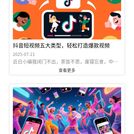
观察 发...
抖音短视频五大类型，轻松打造爆款视频
2025-07-21
近日小编我闭门不出，茶饭不思，废寝忘食，中秋
节连月亮都来不及赏，只顾潜心研究时下最火爆的
查看更多
短视频，冥思苦想，终于总结出五种最适合抖音信
息流广告主投放的短视频类型。 所谓短视频，即短
片视频，时长几秒到几分钟不等，适合在移动状态
和短时休闲状态下观看的、高频推送的视频内容。
近年来，短视频凭借其短平快的大流量传播特点，
以迅雷不及掩耳之势席卷各大新媒体平台，成为时
下最受青睐的内容传播方式。广告主想要抢占市场