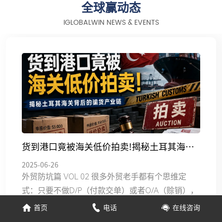
全球赢动态
IGLOBALWIN NEWS & EVENTS
货到港口竟被海关低价拍卖!揭秘土耳其海关
2025-06-26
背后的骗货产业链
外贸防坑篇 VOL 02 很多外贸老手都有个思维定
式：只要不做D/P（付款交单）或者O/A（赊销），
坚持收齐尾款再放单，风险就能控制。 但土耳其的
首页
电话
在线咨询
“海关骗局”恰恰打破了这一认知。在这类骗局中，
查看详情 →