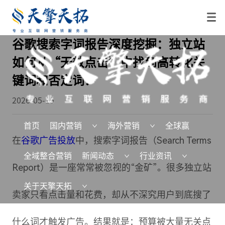
谷歌搜索字词报告深度挖掘：独立站
如何从“无效点击”中找到高转化关
键词和否定词？
2026-05-15
首页
国内营销
海外营销
全球赢
在
谷歌广告投放
中，搜索字词报告（Search Terms
全域整合营销
新闻动态
行业资讯
Report）是一座常常被忽视的“金矿”。很多独立站
关于天擎天拓
卖家只看点击量和花费，却从不深究用户到底搜了
什么词才触发广告。结果就是：预算被大量无关点