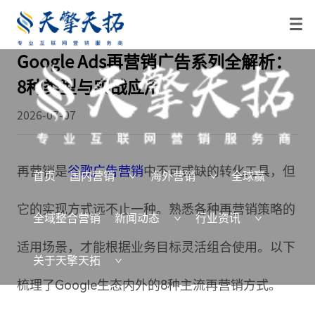
Google Ads再营销广告系列全解析：
8种类型与实战应用
2026-07-07
再营销是
谷歌广告营销
中不可或缺的转化工具，但
首页
国内营销
海外营销
全球赢
它的实现方式远不止一种。熟悉各种再营销策略的
全域整合营销
新闻动态
行业资讯
适用场景，才能根据业务目标灵活组合使用。以下
关于天擎天拓
梳理了Google生态内外的8种主流再营销方式。