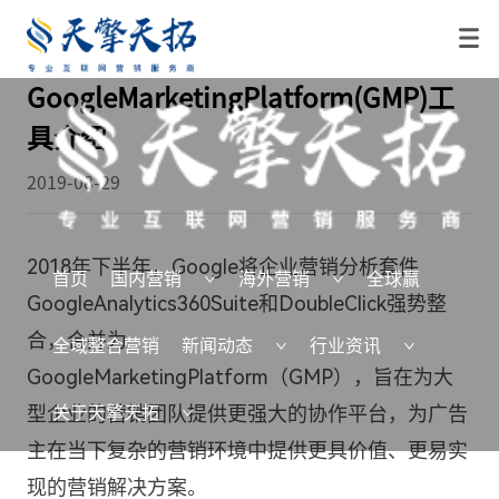
GoogleMarketingPlatform(GMP)工
具介绍
2019-08-29
2018年下半年，Google将企业营销分析套件
首页
国内营销
海外营销
全球赢
GoogleAnalytics360Suite和DoubleClick强势整
合，合并为
全域整合营销
新闻动态
行业资讯
GoogleMarketingPlatform（GMP），旨在为大
型企业的营销团队提供更强大的协作平台，为广告
关于天擎天拓
主在当下复杂的营销环境中提供更具价值、更易实
现的营销解决方案。