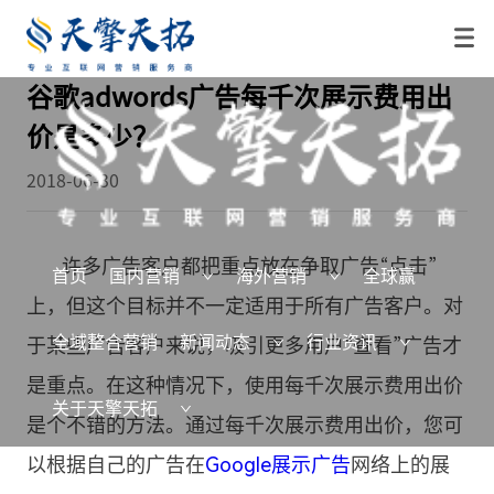
谷歌adwords广告每千次展示费用出
价是多少？
2018-06-30
许多广告客户都把重点放在争取广告“点击”
首页
国内营销
海外营销
全球赢
上，但这个目标并不一定适用于所有广告客户。对
全域整合营销
新闻动态
行业资讯
于某些广告客户来说，吸引更多用户“查看”广告才
是重点。在这种情况下，使用每千次展示费用出价
关于天擎天拓
是个不错的方法。通过每千次展示费用出价，您可
以根据自己的广告在
Google展示广告
网络上的展