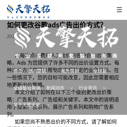
如何更改谷歌ads广告出价方式？
2017-10-19
从每次点击费用人工出价到各种自动出价策
略，Ads 为您提供了许多不同的出价设置方式。每
种出价方式都可以帮助您实现特定的业务目标。在
首页
国内营销
海外营销
全球赢
一些情况下，您的目标可能改变，因此您需要相应
地更新出价策略。
全域整合营销
新闻动态
行业资讯
本文介绍了如何在以下三个级别更改出价策
略：广告系列、广告组和关键字。本文中的说明适
关于天擎天拓
用于搜索广告系列、展示广告系列和购物广告系
列。
如果您尚不熟悉出价的不同方式，请了解如何