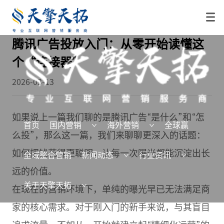
腾讯广告投放入门：从零开始读懂这
个“连接器”
2026-03-13
如果说上一篇我们聊的是腾讯广告“是什么”和“怎
首页
国内营销
海外营销
全球赢
么投”，那么这一篇，我们来聊聊更深入的话题：
如何把钱花得更聪明，让每一次曝光都能沉淀出长
全域整合营销
新闻动态
行业资讯
远的价值。
关于天擎天拓
在现在的营销环境下，单纯的曝光早已无法满足商
家的核心需求。对于刚入门的新手来说，与其盲目