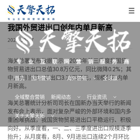
我国外贸进出口创年内单月新高
2023-10-17
海关总署发布数据显示，2023年前三季度我国货
物贸易进出口总值30.8万亿元，同比微降0.2%；其
中，9月当月，进出口3.74万亿元，规模创年内单
首页
国内营销
海外营销
全球赢
月新高。
全域整合营销
新闻动态
行业资讯
海关总署统计分析司司长在国新办当天举行的新闻
发布会上表示，面对复杂严峻的外部环境和国内多
关于天擎天拓
重困难挑战，我国货物贸易进出口平稳运行、积极
向好。从季度看，一、二、三季度进出口规模逐季
抬升；从月度看，8月、9月进出口连续2个月环比