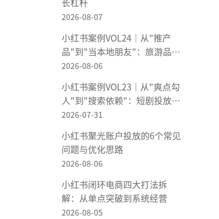
长杠杆
2026-08-07
小红书案例VOL24｜从"推产
品"到"当本地朋友"：旅游品牌
在小红书"被想起来"
2026-08-06
小红书案例VOL23｜从"爽点勾
人"到"搜索依赖"：短剧投放不
该靠赌爆款
2026-07-31
小红书聚光账户投放的6个常见
问题与优化思路
2026-08-06
小红书闭环电商四大打法拆
解：从单点突破到系统经营
2026-08-05