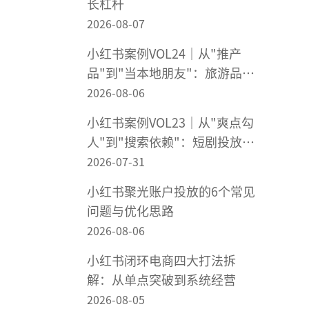
长杠杆
2026-08-07
小红书案例VOL24｜从"推产
品"到"当本地朋友"：旅游品牌
在小红书"被想起来"
2026-08-06
小红书案例VOL23｜从"爽点勾
人"到"搜索依赖"：短剧投放不
该靠赌爆款
2026-07-31
小红书聚光账户投放的6个常见
问题与优化思路
2026-08-06
小红书闭环电商四大打法拆
解：从单点突破到系统经营
2026-08-05