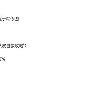
优于精修图
黄皮自救攻略"）
7%