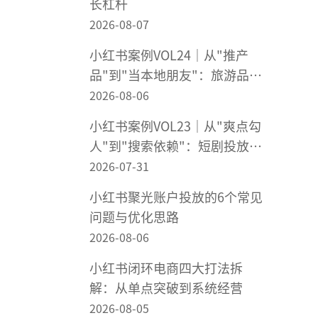
长杠杆
2026-08-07
小红书案例VOL24｜从"推产
品"到"当本地朋友"：旅游品牌
在小红书"被想起来"
2026-08-06
小红书案例VOL23｜从"爽点勾
人"到"搜索依赖"：短剧投放不
该靠赌爆款
2026-07-31
小红书聚光账户投放的6个常见
问题与优化思路
2026-08-06
小红书闭环电商四大打法拆
解：从单点突破到系统经营
2026-08-05