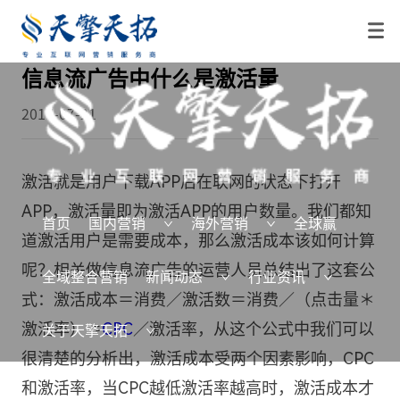
信息流广告中什么是激活量
2017-07-21
激活就是用户下载APP后在联网的状态下打开
APP，激活量即为激活APP的用户数量。我们都知
首页
国内营销
海外营销
全球赢
道激活用户是需要成本，那么激活成本该如何计算
呢？相关做信息流广告的运营人员总结出了这套公
全域整合营销
新闻动态
行业资讯
式：激活成本＝消费／激活数＝消费／（点击量＊
激活率）＝
CPC
／激活率，从这个公式中我们可以
关于天擎天拓
很清楚的分析出，激活成本受两个因素影响，CPC
和激活率，当CPC越低激活率越高时，激活成本才