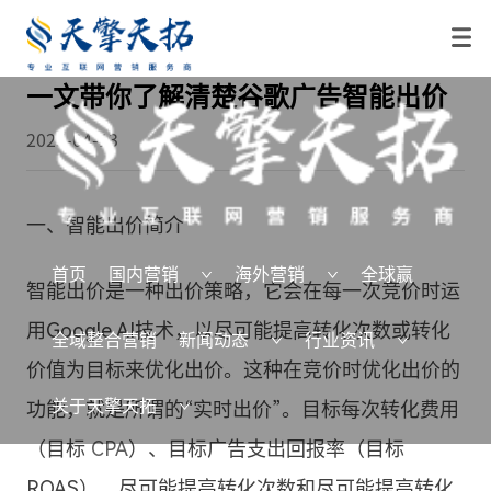
一文带你了解清楚谷歌广告智能出价
2025-04-13
一、智能出价简介
首页
国内营销
海外营销
全球赢
智能出价是一种出价策略，它会在每一次竞价时运
用Google AI技术，以尽可能提高转化次数或转化
全域整合营销
新闻动态
行业资讯
价值为目标来优化出价。这种在竞价时优化出价的
关于天擎天拓
功能，就是所谓的“实时出价”。目标每次转化费用
（目标
CPA
）、目标广告支出回报率（目标
ROAS）、尽可能提高转化次数和尽可能提高转化