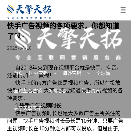
快手广告视频的各项要求，你都知道
了吗？
2025-04-10
自2018年火到现在视频平台就是快手、抖音，
首页
国内营销
海外营销
全球赢
还能再加一个微视！
快手上的官方广告都是
视频广告
，所以在投放
快手广告
之前，大家一定要知道快手广告视频的各
全域整合营销
新闻动态
行业资讯
项要求：
1.快手广告视频时长
关于天擎天拓
快手广告视频时长也是大多数广告主所关注的
问题。快手广告视频时长最长是10分钟，只要广告
主视频时长在10分钟之内都可以投放，但是由于广