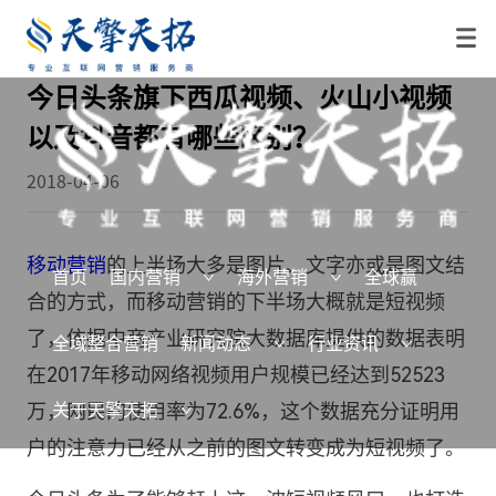
今日头条旗下西瓜视频、火山小视频
以及抖音都有哪些区别？
2018-04-06
移动营销
的上半场大多是图片、文字亦或是图文结
首页
国内营销
海外营销
全球赢
合的方式，而移动营销的下半场大概就是短视频
了，依据中商产业研究院大数据库提供的数据表明
全域整合营销
新闻动态
行业资讯
在2017年移动网络视频用户规模已经达到52523
万，网民的使用率为72.6%，这个数据充分证明用
关于天擎天拓
户的注意力已经从之前的图文转变成为短视频了。